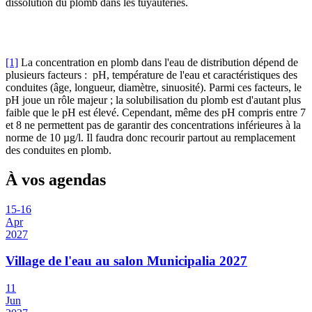
dissolution du plomb dans les tuyauteries.
[1]
La concentration en plomb dans l'eau de distribution dépend de
plusieurs facteurs : pH, température de l'eau et caractéristiques des
conduites (âge, longueur, diamètre, sinuosité). Parmi ces facteurs, le
pH joue un rôle majeur ; la solubilisation du plomb est d'autant plus
faible que le pH est élevé. Cependant, même des pH compris entre 7
et 8 ne permettent pas de garantir des concentrations inférieures à la
norme de 10 µg/l. Il faudra donc recourir partout au remplacement
des conduites en plomb.
À vos agendas
15
-
16
Apr
2027
Village de l'eau au salon Municipalia 2027
11
Jun