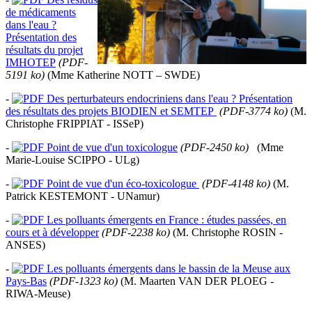
de médicaments
dans l'eau ?
Présentation des
résultats du projet
IMHOTEP
(PDF-
5191 ko)
(Mme Katherine NOTT – SWDE)
-
Des perturbateurs endocriniens dans l'eau ? Présentation
des résultats des projets BIODIEN et SEMTEP
(PDF-3774 ko)
(M.
Christophe FRIPPIAT - ISSeP)
-
Point de vue d'un toxicologue
(PDF-2450 ko)
(Mme
Marie-Louise SCIPPO - ULg)
-
Point de vue d'un éco-toxicologue
(PDF-4148 ko)
(M.
Patrick KESTEMONT - UNamur)
-
Les polluants émergents en France : études passées, en
cours et à développer
(PDF-2238 ko)
(M. Christophe ROSIN -
ANSES)
-
Les polluants émergents dans le bassin de la Meuse aux
Pays-Bas
(PDF-1323 ko)
(M. Maarten VAN DER PLOEG -
RIWA-Meuse)