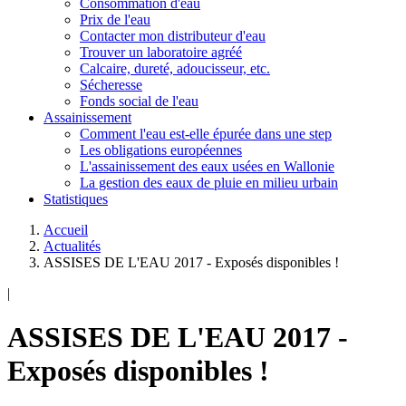
Consommation d'eau
Prix de l'eau
Contacter mon distributeur d'eau
Trouver un laboratoire agréé
Calcaire, dureté, adoucisseur, etc.
Sécheresse
Fonds social de l'eau
Assainissement
Comment l'eau est-elle épurée dans une step
Les obligations européennes
L'assainissement des eaux usées en Wallonie
La gestion des eaux de pluie en milieu urbain
Statistiques
Accueil
Actualités
ASSISES DE L'EAU 2017 - Exposés disponibles !
|
ASSISES DE L'EAU 2017 -
Exposés disponibles !