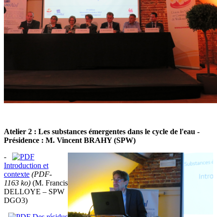
Atelier 2 : Les substances émergentes dans le cycle de l'eau -
Présidence : M. Vincent BRAHY (SPW)
-
Introduction et
contexte
(PDF-
1163 ko)
(M. Francis
DELLOYE – SPW
DGO3)
-
Des résidus