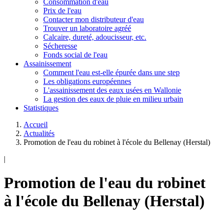
Consommation d'eau
Prix de l'eau
Contacter mon distributeur d'eau
Trouver un laboratoire agréé
Calcaire, dureté, adoucisseur, etc.
Sécheresse
Fonds social de l'eau
Assainissement
Comment l'eau est-elle épurée dans une step
Les obligations européennes
L'assainissement des eaux usées en Wallonie
La gestion des eaux de pluie en milieu urbain
Statistiques
Accueil
Actualités
Promotion de l'eau du robinet à l'école du Bellenay (Herstal)
|
Promotion de l'eau du robinet
à l'école du Bellenay (Herstal)