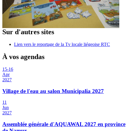
Sur d'autres sites
Lien vers le reportage de la Tv locale liégeoise RTC
À vos agendas
15
-
16
Apr
2027
Village de l'eau au salon Municipalia 2027
11
Jun
2027
Assemblée générale d'AQUAWAL 2027 en province
de Namur