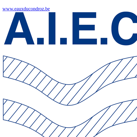
www.eauxducondroz.be