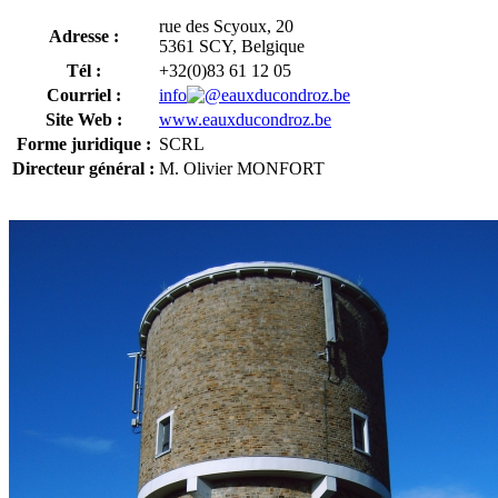
rue des Scyoux, 20
Adresse :
5361 SCY, Belgique
Tél :
+32(0)83 61 12 05
Courriel :
info
eauxducondroz.be
Site Web :
www.eauxducondroz.be
Forme juridique :
SCRL
Directeur général :
M. Olivier MONFORT