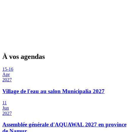
À vos agendas
15
-
16
Apr
2027
Village de l'eau au salon Municipalia 2027
11
Jun
2027
Assemblée générale d'AQUAWAL 2027 en province
de Namur