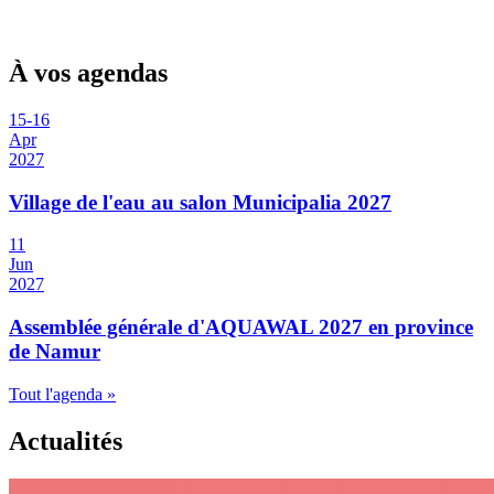
À vos agendas
15
-
16
Apr
2027
Village de l'eau au salon Municipalia 2027
11
Jun
2027
Assemblée générale d'AQUAWAL 2027 en province
de Namur
Tout l'agenda »
Actualités