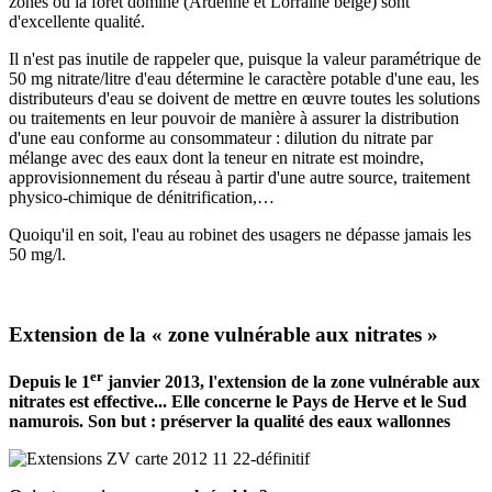
zones où la forêt domine (Ardenne et Lorraine belge) sont
d'excellente qualité.
Il n'est pas inutile de rappeler que, puisque la valeur paramétrique de
50 mg nitrate/litre d'eau détermine le caractère potable d'une eau, les
distributeurs d'eau se doivent de mettre en œuvre toutes les solutions
ou traitements en leur pouvoir de manière à assurer la distribution
d'une eau conforme au consommateur : dilution du nitrate par
mélange avec des eaux dont la teneur en nitrate est moindre,
approvisionnement du réseau à partir d'une autre source, traitement
physico-chimique de dénitrification,…
Quoiqu'il en soit, l'eau au robinet des usagers ne dépasse jamais les
50 mg/l.
Extension de la « zone vulnérable aux nitrates »
er
Depuis le 1
janvier 2013, l'extension de la zone vulnérable aux
nitrates est effective... Elle concerne le Pays de Herve et le Sud
namurois. Son but : préserver la qualité des eaux wallonnes