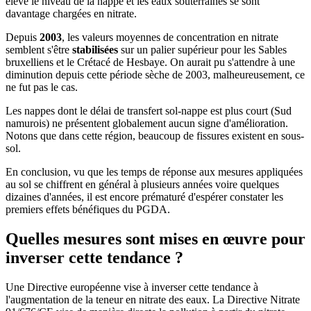
élevé le niveau de la nappe et les eaux souterraines se sont
davantage chargées en nitrate.
Depuis
2003
, les valeurs moyennes de concentration en nitrate
semblent s'être
stabilisées
sur un palier supérieur pour les Sables
bruxelliens et le Crétacé de Hesbaye. On aurait pu s'attendre à une
diminution depuis cette période sèche de 2003, malheureusement, ce
ne fut pas le cas.
Les nappes dont le délai de transfert sol-nappe est plus court (Sud
namurois) ne présentent globalement aucun signe d'amélioration.
Notons que dans cette région, beaucoup de fissures existent en sous-
sol.
En conclusion, vu que les temps de réponse aux mesures appliquées
au sol se chiffrent en général à plusieurs années voire quelques
dizaines d'années, il est encore prématuré d'espérer constater les
premiers effets bénéfiques du PGDA.
Quelles mesures sont mises en œuvre pour
inverser cette tendance ?
Une Directive européenne vise à inverser cette tendance à
l'augmentation de la teneur en nitrate des eaux. La Directive Nitrate