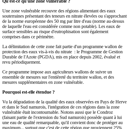
Qu'est-ce qu'une zone vulnérable ?
Une zone vulnérable recouvre des régions alimentant des eaux
souterraines présentant des teneurs en nitrate élevées ou s'approchant
de la norme européenne des 50 mg par litre d'eau (norme au-dessus
de laquelle l'eau est considérée comme non potable). Les eaux de
surface sensibles au risque d'eutrophisation sont également
comprises dans ce périmètre.
La délimitation de cette zone fait partie d'un programme wallon de
protection des eaux vis-à-vis du nitrate : le Programme de Gestion
Durable de l'Azote (PGDA), mis en place depuis 2002, évalué et
revu périodiquement.
Ce programme impose aux agriculteurs wallons de suivre un
ensemble de mesures sur l'entièreté du territoire wallon, et des
mesures supplémentaires en zone vulnérable.
Pourquoi est-elle étendue ?
Vu la dégradation de la qualité des eaux observées en Pays de Herve
et dans le Sud namurois, l'intégration de ces régions dans la zone
vulnérable était incontournable. Notons aussi que le Condroz
(faisant partie de l'extension du Sud namurois) possède quant à lui
une eau de qualité remarquable, qu'il convient donc de protéger au
maximum... surtout que c'est de cette région que proviennent 25%