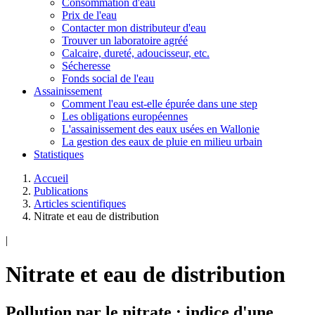
Consommation d'eau
Prix de l'eau
Contacter mon distributeur d'eau
Trouver un laboratoire agréé
Calcaire, dureté, adoucisseur, etc.
Sécheresse
Fonds social de l'eau
Assainissement
Comment l'eau est-elle épurée dans une step
Les obligations européennes
L'assainissement des eaux usées en Wallonie
La gestion des eaux de pluie en milieu urbain
Statistiques
Accueil
Publications
Articles scientifiques
Nitrate et eau de distribution
|
Nitrate et eau de distribution
Pollution par le nitrate : indice d'une