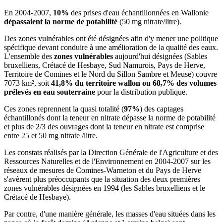
En 2004-2007,
10%
des prises d'eau échantillonnées en Wallonie
dépassaient la norme de potabilité
(50 mg nitrate/litre).
Des zones vulnérables ont été désignées afin d'y mener une politique
spécifique devant conduire à une amélioration de la qualité des eaux.
L'ensemble des
zones vulnérables
aujourd'hui désignées (Sables
bruxelliens, Crétacé de Hesbaye, Sud Namurois, Pays de Herve,
Territoire de Comines et le Nord du Sillon Sambre et Meuse) couvre
7073 km², soit
41,8% du territoire wallon ou 68,7% des volumes
prélevés en eau souterraine
pour la distribution publique.
Ces zones reprennent la quasi totalité (
97%
) des captages
échantillonés dont la teneur en nitrate dépasse la norme de potabilité
et plus de 2/3 des ouvrages dont la teneur en nitrate est comprise
entre 25 et 50 mg nitrate /litre.
Les constats réalisés par la Direction Générale de l'Agriculture et des
Ressources Naturelles et de l'Environnement en 2004-2007 sur les
réseaux de mesures de Comines-Warneton et du Pays de Herve
s'avèrent plus préoccupants que la situation des deux premières
zones vulnérables désignées en 1994 (les Sables bruxelliens et le
Crétacé de Hesbaye).
Par contre, d'une manière générale, les masses d'eau situées dans les