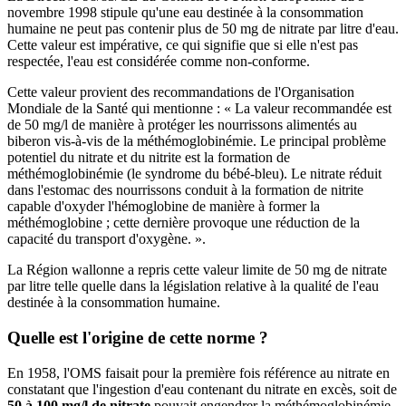
novembre 1998 stipule qu'une eau destinée à la consommation
humaine ne peut pas contenir plus de 50 mg de nitrate par litre d'eau.
Cette valeur est impérative, ce qui signifie que si elle n'est pas
respectée, l'eau est considérée comme non-conforme.
Cette valeur provient des recommandations de l'Organisation
Mondiale de la Santé qui mentionne : « La valeur recommandée est
de 50 mg/l de manière à protéger les nourrissons alimentés au
biberon vis-à-vis de la méthémoglobinémie. Le principal problème
potentiel du nitrate et du nitrite est la formation de
méthémoglobinémie (le syndrome du bébé-bleu). Le nitrate réduit
dans l'estomac des nourrissons conduit à la formation de nitrite
capable d'oxyder l'hémoglobine de manière à former la
méthémoglobine ; cette dernière provoque une réduction de la
capacité du transport d'oxygène. ».
La Région wallonne a repris cette valeur limite de 50 mg de nitrate
par litre telle quelle dans la législation relative à la qualité de l'eau
destinée à la consommation humaine.
Quelle est l'origine de cette norme ?
En 1958, l'OMS faisait pour la première fois référence au nitrate en
constatant que l'ingestion d'eau contenant du nitrate en excès, soit de
50 à 100 mg/l de nitrate
pouvait engendrer la méthémoglobinémie