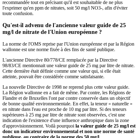
recommandée tout en précisant qu'il est souhaitable de ne plus
l'exprimer qu'en ppm de nitrates, soit 50 mg/l NO3-, afin d'éviter
toute confusion.
Qu'est-il advenu de l'ancienne valeur guide de 25
mg/l de nitrate de l'Union européenne ?
La norme de l'OMS reprise par l'Union européenne et par la Région
wallonne est une norme fixée à des fins de santé publique.
L'ancienne Directive 80/778/CE remplacée par la Directive
98/83/CE mentionnait une valeur guide de 25 mg par litre de nitrate.
Cette dernière était définie comme une valeur qui, si elle était
atteinte, pouvait être considérée comme satisfaisante.
La nouvelle Directive de 1998 ne reprend plus cette valeur guide.
La Région wallonne en a fait de même. Par contre, les Régions de
Flandre et de Bruxelles l'ont par contre conservée dans un objectif
de bonne qualité environnementale. En effet, la teneur « naturelle »
en nitrate dans l'eau est proche de 10 mg par litre. Si des teneurs
supérieures à 25 mg par litre de nitrate sont observées, c'est une
indication de l'existence d'une influence anthropique dans la zone
d'approvisionnement. Voilà pourquoi
la valeur guide de 25 mg/l est
donc un indicateur environnemental et non une norme de santé
publique, au contraire de la norme des 50 mg/l
.