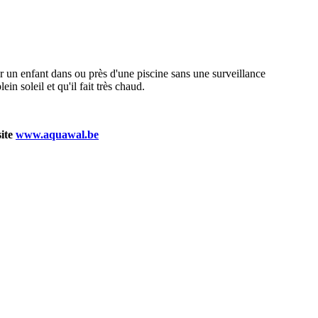
er un enfant dans ou près d'une piscine sans une surveillance
in soleil et qu'il fait très chaud.
site
www.aquawal.be